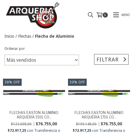
MENÚ
0
Inicio
/
Flechas
/
Flecha de Aluminio
Ordenar por
FILTRAR
38
%
OFF
30
%
OFF
FLECHAS EASTON ALUMINIO
FLECHAS EASTON ALUMINIO
ARQUERIA 1916 CO...
ARQUERIA 1716 CO...
$76.755,00
$76.755,00
$123.008,00
$109.148,00
$72.917,25
con
Transferencia o
$72.917,25
con
Transferencia o