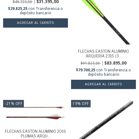
$31.395,00
$49.723,00
$29.825,25
con
Transferencia o
depósito bancario
AGREGAR AL CARRITO
FLECHAS EASTON ALUMINIO
ARQUERIA 2315 (3...
$83.895,00
$91.823,00
$79.700,25
con
Transferencia o
depósito bancario
-21
%
OFF
19
%
OFF
FLECHAS EASTON ALUMINIO 2016
PLUMAS ARQU...