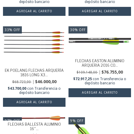
depósito bancario
depósito bancario
33
%
OFF
30
%
OFF
FLECHAS EASTON ALUMINIO
ARQUERIA 2016 CO...
EK POELANG FLECHAS ARQUERÍA
$76.755,00
$109.148,00
1816 LONG X3...
$72.917,25
con
Transferencia o
$46.000,00
$68.723,00
depósito bancario
$43.700,00
con
Transferencia o
depósito bancario
37
%
OFF
9
%
OFF
FLECHAS BALLESTA ALUMINIO
16''...