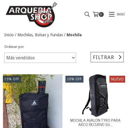
MENÚ
0
Inicio
/
Mochilas, Bolsas y Fundas
/
Mochila
Ordenar por
FILTRAR
NUEVO
19
%
OFF
20
%
OFF
MOCHILA AVALON TYRO PARA
ARCO RECURVO SU...