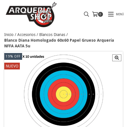
MENÚ
0
Inicio
/
Accesorios
/
Blancos Dianas
/
Blanco Diana Homologado 60x60 Papel Grueso Arquería
NFFA AATA 5u
19
%
OFF
NUEVO