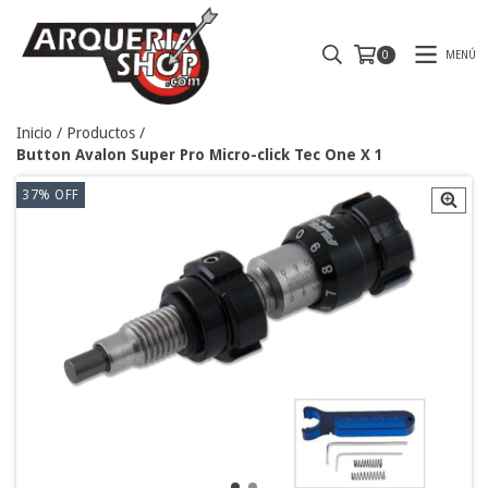
MENÚ
0
Inicio
/
Productos
/
Button Avalon Super Pro Micro-click Tec One X 1
37
%
OFF