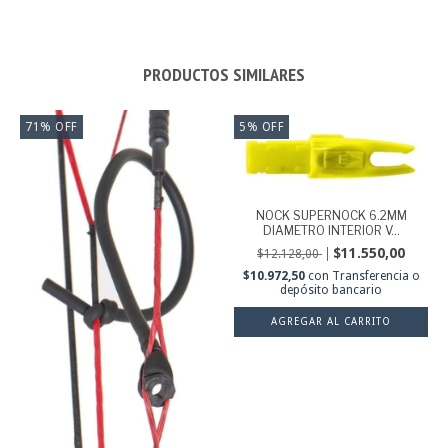
PRODUCTOS SIMILARES
71
%
OFF
5
%
OFF
NOCK SUPERNOCK 6.2MM
DIAMETRO INTERIOR V...
$11.550,00
$12.128,00
$10.972,50
con
Transferencia o
depósito bancario
AGREGAR AL CARRITO